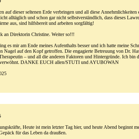
9
 auf dieser seltenen Erde verbringen und all diese Annehmlichkeiten er
nicht alltäglich und schon gar nicht selbstverständlich, dass dieses L
rme aus, sind hilfsbereit und arbeiten sorgfältig!
 an Direktorin Christine. Weiter so!!!
ging es mir am Ende meines Aufenthalts besser und ich hatte meine Schm
en Nagel auf den Kopf getroffen. Die engagierte Betreuung von Dr. Has
Therapeutin – und all die anderen Faktoren und Hintergründe. Ich bin d
ein verwöhnt. DANKE EUCH allen/STUTI und AYUBOWAN
2025
6
ngskräfte, Heute ist mein letzter Tag hier, und heute Abend beginnt m
Gepäck für das Leben da draußen.