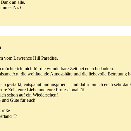
 Dank an alle.
Zimmer Nr. 6
6
m vom Lawrence Hill Paradise,
 möchte ich mich für die wunderbare Zeit bei euch bedanken.
hlsame Art, die wohltuende Atmosphäre und die liebevolle Betreuung
ich gestärkt, entspannt und inspiriert – und dafür bin ich euch sehr dan
ure Zeit, eure Liebe und eure Professionalität.
mich schon auf ein Wiedersehen!
e und Gute für euch.
Grüße
terland ♡