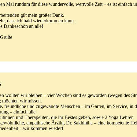
n Mal rundum für diese wundervolle, wertvolle Zeit – es ist einfach un
rbeitenden gilt mein großer Dank.
sehr, dass ich bald wiederkommen kann.
s Dankeschön an alle!
e Grüße
5
n wollten wir bleiben – vier Wochen sind es geworden (wegen des Stre
 möchten wir missen.
ne, freundliche und zugewandte Menschen – im Garten, im Service, in 
ung – einfach alle.
utinnen und Therapeuten, die ihr Bestes geben, sowie 2 Yoga-Lehrer.
gewöhnliche, empathische Ärztin, Dr. Sakhintha – eine kompetente Hei
iedenheit – wir kommen wieder!