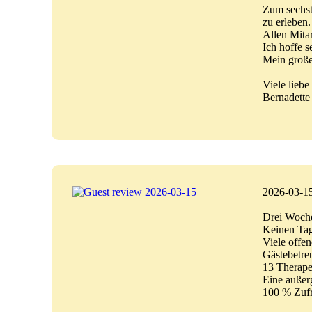
Zum sechste
zu erleben.
Allen Mita
Ich hoffe 
Mein große
Viele lieb
Bernadette
2026-03-1
Drei Woche
Keinen Tag
Viele offe
Gästebetreu
13 Therape
Eine außer
100 % Zufr